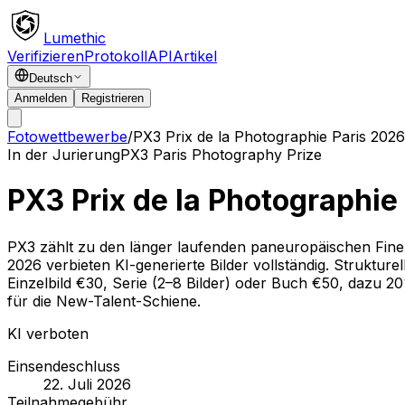
Lumethic
Verifizieren
Protokoll
API
Artikel
Deutsch
Anmelden
Registrieren
Fotowettbewerbe
/
PX3 Prix de la Photographie Paris 2026
In der Jurierung
PX3 Paris Photography Prize
PX3 Prix de la Photographie
PX3 zählt zu den länger laufenden paneuropäischen Fine
2026 verbieten KI-generierte Bilder vollständig. Strukture
Einzelbild €30, Serie (2–8 Bilder) oder Buch €50, dazu 
für die New-Talent-Schiene.
KI verboten
Einsendeschluss
22. Juli 2026
Teilnahmegebühr