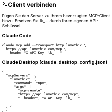
Client verbinden
Fügen Sie den Server zu Ihrem bevorzugten MCP-Client
hinzu. Ersetzen Sie lk_… durch Ihren eigenen API-
Schlüssel.
Claude Code
claude mcp add --transport http lumethic \

  https://api.lumethic.com/mcp \

  --header "X-API-Key: lk_..."
Claude Desktop (claude_desktop_config.json)
{

  "mcpServers": {

    "lumethic": {

      "command": "npx",

      "args": [

        "mcp-remote",

        "https://api.lumethic.com/mcp",

        "--header", "X-API-Key: lk_..."

      ]

    }

  }
