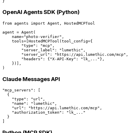
}
OpenAI Agents SDK (Python)
from agents import Agent, HostedMCPTool

agent = Agent(

    name="photo-verifier",

    tools=[HostedMCPTool(tool_config={

        "type": "mcp",

        "server_label": "lumethic",

        "server_url": "https://api.lumethic.com/mcp",

        "headers": {"X-API-Key": "lk_..."},

    })],

)
Claude Messages API
"mcp_servers": [

  {

    "type": "url",

    "name": "lumethic",

    "url": "https://api.lumethic.com/mcp",

    "authorization_token": "lk_..."

  }

]
Python (MCP SDK)