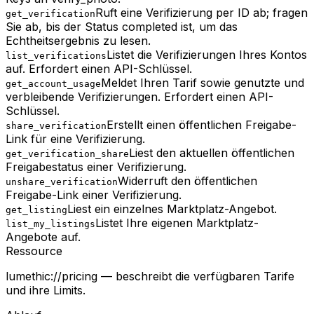
Ruft eine Verifizierung per ID ab; fragen
get_verification
Sie ab, bis der Status completed ist, um das
Echtheitsergebnis zu lesen.
Listet die Verifizierungen Ihres Kontos
list_verifications
auf. Erfordert einen API-Schlüssel.
Meldet Ihren Tarif sowie genutzte und
get_account_usage
verbleibende Verifizierungen. Erfordert einen API-
Schlüssel.
Erstellt einen öffentlichen Freigabe-
share_verification
Link für eine Verifizierung.
Liest den aktuellen öffentlichen
get_verification_share
Freigabestatus einer Verifizierung.
Widerruft den öffentlichen
unshare_verification
Freigabe-Link einer Verifizierung.
Liest ein einzelnes Marktplatz-Angebot.
get_listing
Listet Ihre eigenen Marktplatz-
list_my_listings
Angebote auf.
Ressource
lumethic://pricing — beschreibt die verfügbaren Tarife
und ihre Limits.