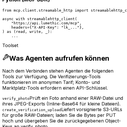
from mcp.client.streamable_http import streamablehttp_c
async with streamablehttp_client(

    "https://api.lumethic.com/mcp",

    headers={"X-API-Key": "lk_..."},

) as (read, write, _):

    ...
Toolset
Was Agenten aufrufen können
Nach dem Verbinden stehen Agenten die folgenden
Tools zur Verfügung. Die Verifizierungs-Tools
funktionieren im anonymen Tarif; Konto- und
Marktplatz-Tools erfordern einen API-Schlüssel.
Prüft ein Foto anhand einer RAW-Datei und
verify_photo
ihres JPEG-Exports (Inline-Base64 für kleine Dateien).
Liefert vorsignierte S3-URLs
create_verification_upload
für große RAW-Dateien; laden Sie die Bytes per PUT
hoch und übergeben Sie die zurückgegebenen Object-
Keys an verify_photo.