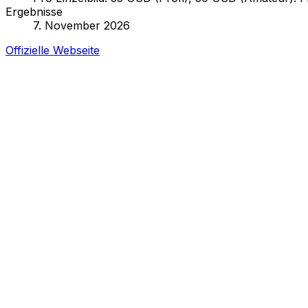
Ergebnisse
7. November 2026
Offizielle Webseite