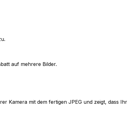
zu.
att auf mehrere Bilder.
hrer Kamera mit dem fertigen JPEG und zeigt, dass Ihr