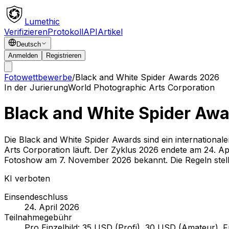
Lumethic
Verifizieren
Protokoll
API
Artikel
Deutsch
Anmelden
Registrieren
Fotowettbewerbe
/
Black and White Spider Awards 2026
In der Jurierung
World Photographic Arts Corporation
Black and White Spider Aw
Die Black and White Spider Awards sind ein internation
Arts Corporation läuft. Der Zyklus 2026 endete am 24. Apr
Fotoshow am 7. November 2026 bekannt. Die Regeln stell
KI verboten
Einsendeschluss
24. April 2026
Teilnahmegebühr
Pro Einzelbild: 35 USD (Profi), 30 USD (Amateur). 