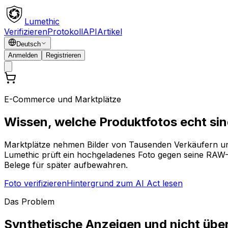
Lumethic
Verifizieren
Protokoll
API
Artikel
Deutsch
Anmelden
Registrieren
E-Commerce und Marktplätze
Wissen, welche Produktfotos echt sin
Marktplätze nehmen Bilder von Tausenden Verkäufern u
Lumethic prüft ein hochgeladenes Foto gegen seine RAW-Q
Belege für später aufbewahren.
Foto verifizieren
Hintergrund zum AI Act lesen
Das Problem
Synthetische Anzeigen und nicht über