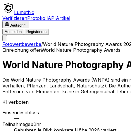
Lumethic
Verifizieren
Protokoll
API
Artikel
Deutsch
Anmelden
Registrieren
Fotowettbewerbe
/
World Nature Photography Awards 2
Einreichung offen
World Nature Photography Awards
World Nature Photography
Die World Nature Photography Awards (WNPA) sind ein ra
Verhalten, Pflanzen, Landschaft, Naturschutz). Die Authe
Entfernen von Elementen, keine in Gefangenschaft lebende
KI verboten
Einsendeschluss
—
Teilnahmegebühr
Gebühren je Bild; konkrete Höhe 2026 variiert