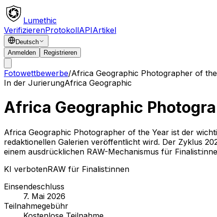
Lumethic
Verifizieren
Protokoll
API
Artikel
Deutsch
Anmelden
Registrieren
Fotowettbewerbe
/
Africa Geographic Photographer of th
In der Jurierung
Africa Geographic
Africa Geographic Photogra
Africa Geographic Photographer of the Year ist der wicht
redaktionellen Galerien veröffentlicht wird. Der Zyklus 2
einem ausdrücklichen RAW-Mechanismus für Finalist:innen
KI verboten
RAW für Finalist:innen
Einsendeschluss
7. Mai 2026
Teilnahmegebühr
Kostenlose Teilnahme