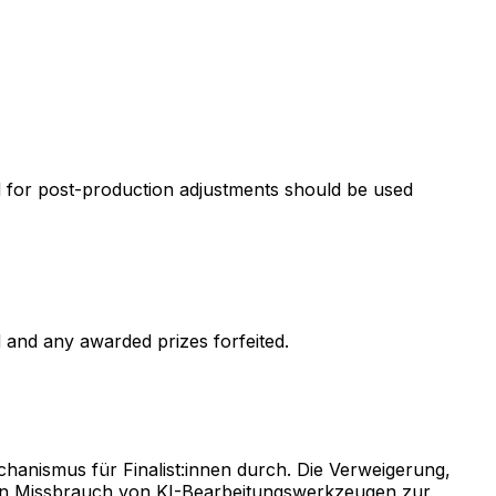
ed for post-production adjustments should be used
d and any awarded prizes forfeited.
anismus für Finalist:innen durch. Die Verweigerung,
 den Missbrauch von KI-Bearbeitungswerkzeugen zur