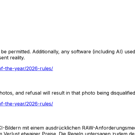
be permitted. Additionally, any software (including AI) us
ent reality.
of-the-year/2026-rules/
os, and refusal will result in that photo being disqualifie
of-the-year/2026-rules/
KI-Bildern mit einem ausdrücklichen RAW-Anforderungsmech
zum Verlust etwaiger Preise. Die Regeln untersagen zudem