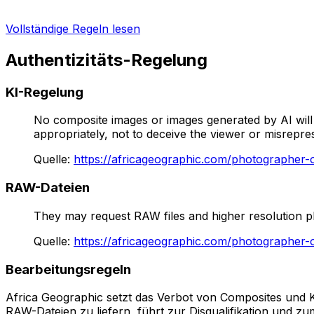
Vollständige Regeln lesen
Authentizitäts-Regelung
KI-Regelung
No composite images or images generated by AI will 
appropriately, not to deceive the viewer or misrepres
Quelle
:
https://africageographic.com/photographer-
RAW-Dateien
They may request RAW files and higher resolution phot
Quelle
:
https://africageographic.com/photographer-
Bearbeitungsregeln
Africa Geographic setzt das Verbot von Composites und 
RAW-Dateien zu liefern, führt zur Disqualifikation und 