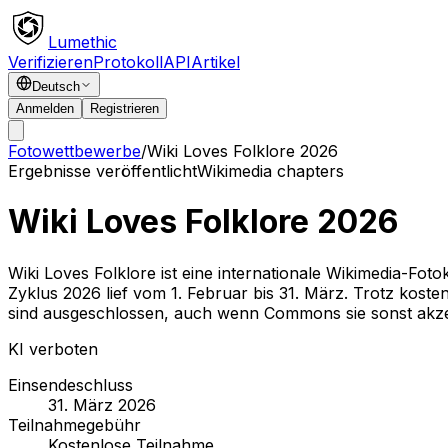
Lumethic
Verifizieren
Protokoll
API
Artikel
Deutsch
Anmelden
Registrieren
Fotowettbewerbe
/
Wiki Loves Folklore 2026
Ergebnisse veröffentlicht
Wikimedia chapters
Wiki Loves Folklore 2026
Wiki Loves Folklore ist eine internationale Wikimedia-Fo
Zyklus 2026 lief vom 1. Februar bis 31. März. Trotz kost
sind ausgeschlossen, auch wenn Commons sie sonst akze
KI verboten
Einsendeschluss
31. März 2026
Teilnahmegebühr
Kostenlose Teilnahme